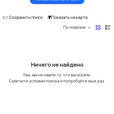
Масла и автохимия
Автоэлектроника и
GPS
👉 Сохранить поиск
🌍Показать на карте
По новизне
Аксессуары и
Аудио и видео
инструменты
Противоугонные
Багажные системы и
Ничего не найдено
устройства
фаркопы
Увы, мы не нашли то, что вы искали.
Смягчите условия поиска и попробуйте еще раз.
Мотоэкипировка
Другие запчасти
и аксессуары