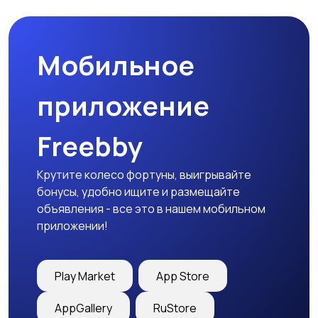
праздников
Мобильное
Изготовление на
Продукты питания и
заказ
доставка еды
приложение
Freebby
Уход за животными
Другое
Крутите колесо фортуны, выигрывайте
бонусы, удобно ищите и размещайте
объявления - все это в нашем мобильном
приложении!
Play Market
App Store
AppGallery
RuStore