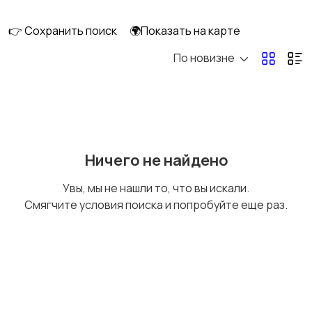
перевозки
👉 Сохранить поиск
🌍Показать на карте
По новизне
Ремонт и
IT, интернет, телеком
строительство
Деловые услуги
Уборка и клининг
Ничего не найдено
Увы, мы не нашли то, что вы искали.
Смягчите условия поиска и попробуйте еще раз.
Автоуслуги
Ремонт техники
Организация
Фото- и видеосъемка