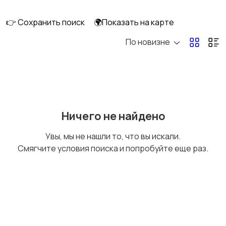
перевозки
👉 Сохранить поиск
🌍Показать на карте
По новизне
Ремонт и
IT, интернет, телеком
строительство
Деловые услуги
Уборка и клининг
Ничего не найдено
Увы, мы не нашли то, что вы искали.
Смягчите условия поиска и попробуйте еще раз.
Автоуслуги
Ремонт техники
Организация
Фото- и видеосъемка