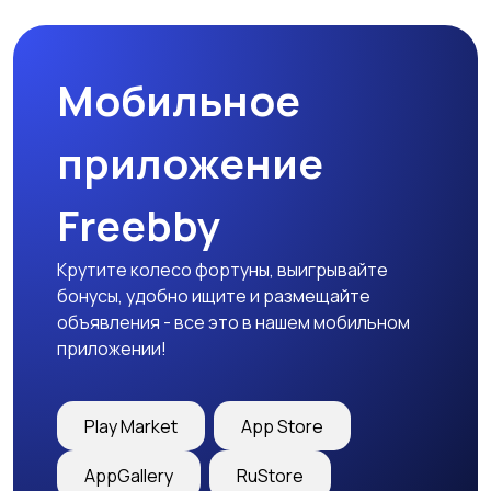
праздников
Мобильное
Изготовление на
Продукты питания и
заказ
доставка еды
приложение
Freebby
Уход за животными
Другое
Крутите колесо фортуны, выигрывайте
бонусы, удобно ищите и размещайте
объявления - все это в нашем мобильном
приложении!
Play Market
App Store
AppGallery
RuStore