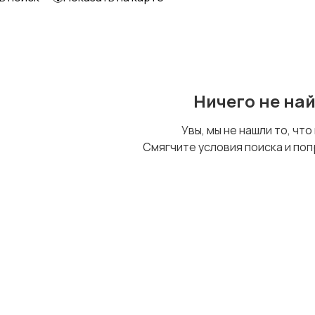
Шкафы и комоды
Другое
Ничего не на
Увы, мы не нашли то, что
Смягчите условия поиска и поп