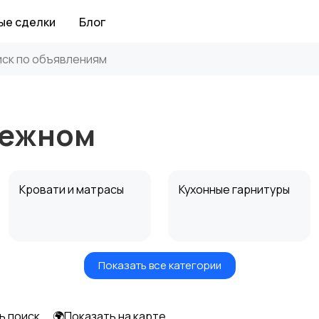
ые сделки
Блог
нежном
Кровати и матрасы
Кухонные гарнитуры
Показать все категории
Посуда
Растения и семена
ь поиск
🌍Показать на карте