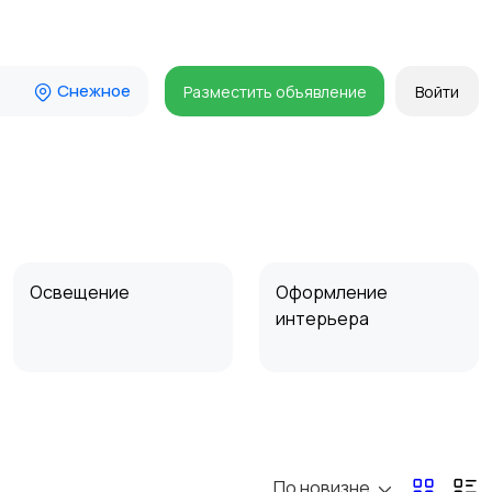
Снежное
Разместить объявление
Войти
Освещение
Оформление
интерьера
Сад и огород
Садовая мебель
По новизне