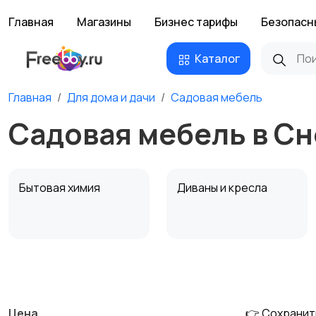
Главная
Магазины
Бизнес тарифы
Безопасн
Каталог
Главная
Для дома и дачи
Садовая мебель
Садовая мебель в С
Бытовая химия
Диваны и кресла
Охрана и
Подставки и тумбы
сигнализации
Цена
👉 Сохранит