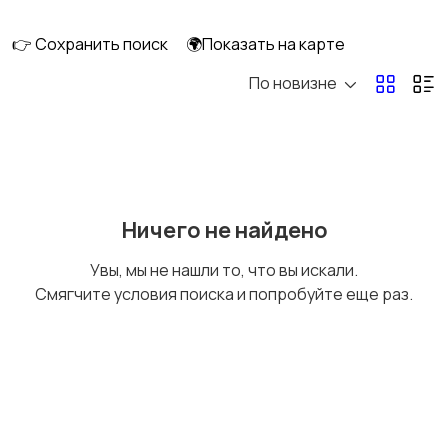
👉 Сохранить поиск
🌍Показать на карте
По новизне
Освещение
Оформление
интерьера
Охрана и
Подставки и тумбы
Ничего не найдено
сигнализации
Увы, мы не нашли то, что вы искали.
Смягчите условия поиска и попробуйте еще раз.
Посуда
Растения и семена
Сад и огород
Садовая мебель