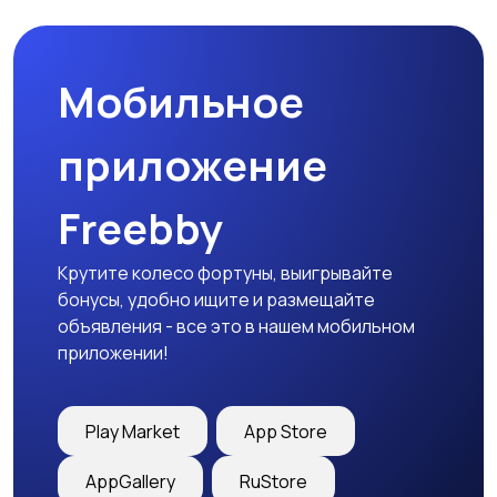
Мобильное
Столы и стулья
Текстиль и ковры
приложение
Freebby
Шкафы и комоды
Другое
Крутите колесо фортуны, выигрывайте
бонусы, удобно ищите и размещайте
объявления - все это в нашем мобильном
приложении!
Play Market
App Store
AppGallery
RuStore