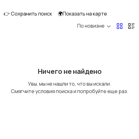
👉 Сохранить поиск
🌍Показать на карте
По новизне
Освещение
Оформление
интерьера
2
Охрана и
Подставки и тумбы
Ничего не найдено
сигнализации
Увы, мы не нашли то, что вы искали.
Смягчите условия поиска и попробуйте еще раз.
Посуда
Растения и семена
Сад и огород
Садовая мебель