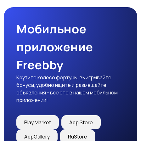
Мобильное
Столы и стулья
Текстиль и ковры
приложение
Freebby
Шкафы и комоды
Другое
2
Крутите колесо фортуны, выигрывайте
бонусы, удобно ищите и размещайте
объявления - все это в нашем мобильном
приложении!
Play Market
App Store
AppGallery
RuStore