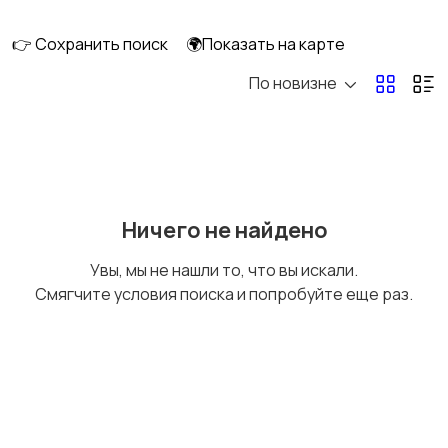
👉 Сохранить поиск
🌍Показать на карте
По новизне
Освещение
Оформление
интерьера
Охрана и
Подставки и тумбы
Ничего не найдено
сигнализации
Увы, мы не нашли то, что вы искали.
Смягчите условия поиска и попробуйте еще раз.
Посуда
Растения и семена
Сад и огород
Садовая мебель