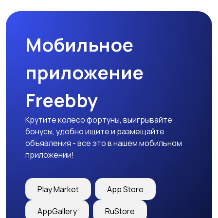
Мобильное
Столы и стулья
Текстиль и ковры
приложение
Freebby
Шкафы и комоды
Другое
Крутите колесо фортуны, выигрывайте
бонусы, удобно ищите и размещайте
объявления - все это в нашем мобильном
приложении!
Play Market
App Store
AppGallery
RuStore