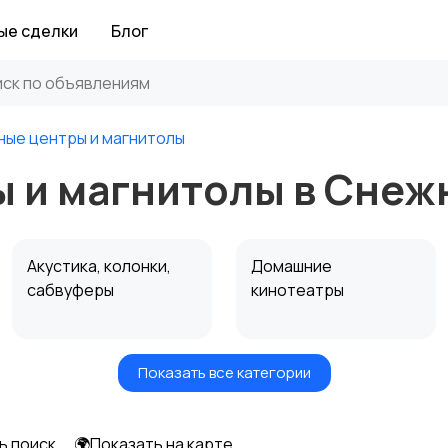
ые сделки
Блог
ные центры и магнитолы
 и магнитолы в Снеж
Акустика, колонки,
Домашние
сабвуферы
кинотеатры
Показать все категории
Спутниковое и
Аудиоусилители и
цифровое ТВ
ресиверы
ь поиск
🌍Показать на карте