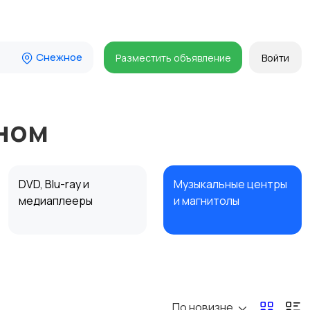
Снежное
Разместить объявление
Войти
ном
DVD, Blu-ray и
Музыкальные центры
медиаплееры
и магнитолы
Наушники
Микрофоны
По новизне