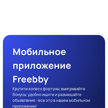
Спутниковое и
Аудиоусилители и
цифровое ТВ
ресиверы
Наушники
Микрофоны
Мобильное
Аксессуары
приложение
Freebby
Крутите колесо фортуны, выигрывайте
бонусы, удобно ищите и размещайте
объявления - все это в нашем мобильном
приложении!