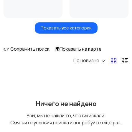
Показать все категории
Акустика, колонки,
Домашние
сабвуферы
кинотеатры
👉 Сохранить поиск
🌍Показать на карте
По новизне
DVD, Blu-ray и
Музыкальные центры
медиаплееры
и магнитолы
MP3-плееры и
Электронные книги
Ничего не найдено
портативное аудио
Увы, мы не нашли то, что вы искали.
Смягчите условия поиска и попробуйте еще раз.