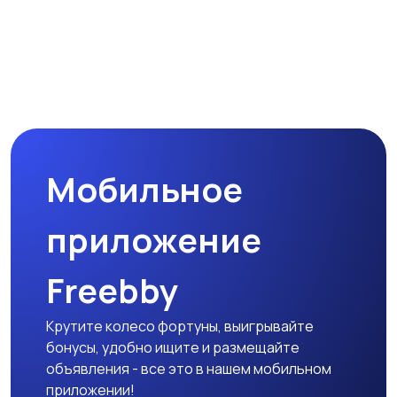
Спутниковое и
Аудиоусилители и
цифровое ТВ
ресиверы
Наушники
Микрофоны
Мобильное
Аксессуары
приложение
Freebby
Крутите колесо фортуны, выигрывайте
бонусы, удобно ищите и размещайте
объявления - все это в нашем мобильном
приложении!