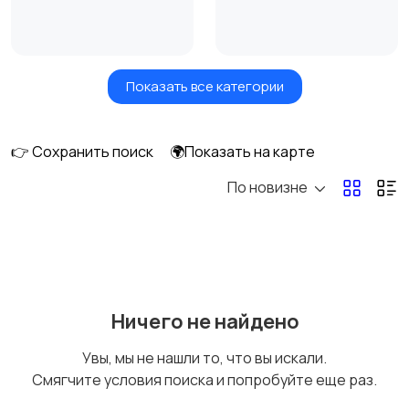
Показать все категории
Акустика, колонки,
Домашние
сабвуферы
кинотеатры
👉 Сохранить поиск
🌍Показать на карте
По новизне
DVD, Blu-ray и
Музыкальные центры
медиаплееры
и магнитолы
MP3-плееры и
Электронные книги
Ничего не найдено
портативное аудио
Увы, мы не нашли то, что вы искали.
Смягчите условия поиска и попробуйте еще раз.