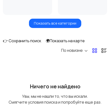
Показать все категории
Акустика, колонки,
Домашние
сабвуферы
кинотеатры
👉 Сохранить поиск
🌍Показать на карте
По новизне
DVD, Blu-ray и
Музыкальные центры
медиаплееры
и магнитолы
MP3-плееры и
Электронные книги
Ничего не найдено
портативное аудио
Увы, мы не нашли то, что вы искали.
Смягчите условия поиска и попробуйте еще раз.