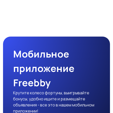
Спутниковое и
Аудиоусилители и
цифровое ТВ
ресиверы
Наушники
Микрофоны
Мобильное
Аксессуары
приложение
Freebby
Крутите колесо фортуны, выигрывайте
бонусы, удобно ищите и размещайте
объявления - все это в нашем мобильном
приложении!