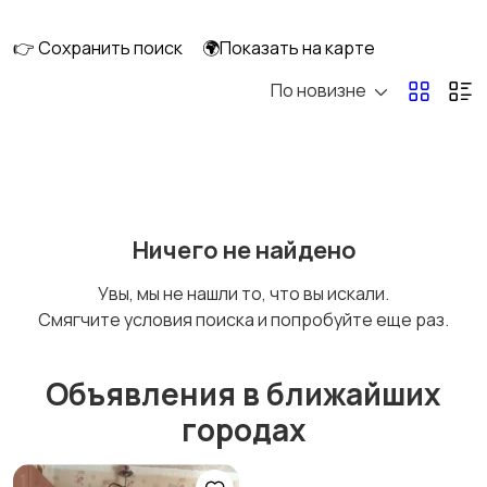
длительно
👉 Сохранить поиск
🌍Показать на карте
По новизне
Аренда комнаты
Аренда дома
длительно
длительно
Аренда квартиры
Аренда комнаты
Ничего не найдено
посуточно
посуточно
Увы, мы не нашли то, что вы искали.
Смягчите условия поиска и попробуйте еще раз.
Аренда дома
Коммерческая
посуточно
недвижимость
Объявления в ближайших
городах
Прочие строения
Продажа квартиры