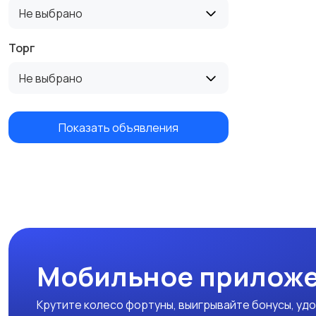
Не выбрано
Торг
Не выбрано
Показать объявления
Мобильное приложе
Крутите колесо фортуны, выигрывайте бонусы, удо