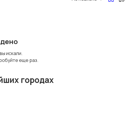
йдено
 вы искали.
робуйте еще раз.
йших городах