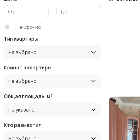
Гаражи и
машиноместа
🔥Срочно
Тип квартиры
Не выбрано
Комнат в квартире
Не выбрано
Общая площадь, м²
Не указано
Кто разместил
Не выбрано