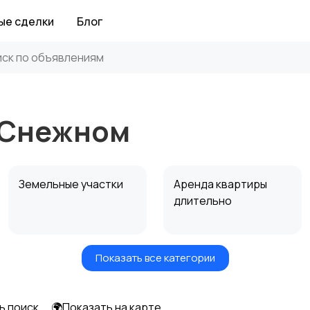
ые сделки
Блог
 Снежном
Земельные участки
Аренда квартиры
длительно
Показать все категории
Аренда дома
Коммерческая
посуточно
недвижимость
ь поиск
🌍Показать на карте