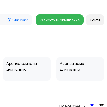
Снежное
Разместить объявление
Войти
Аренда комнаты
Аренда дома
длительно
длительно
Прочие строения
Продажа квартиры
По новизне