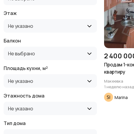
Этаж
Не указано
Балкон
Не выбрано
2 400 00
Продам 1-к
Площадь кухни, м²
квартиру
Не указано
Макеевка
1 неделю назад
Этажность дома
Marina
Не указано
Тип дома