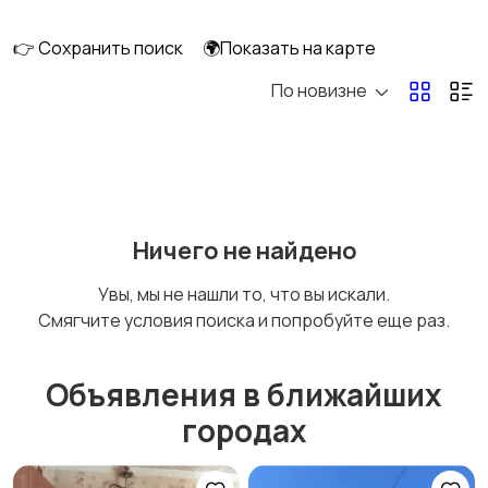
длительно
👉 Сохранить поиск
🌍Показать на карте
По новизне
Аренда комнаты
Аренда дома
длительно
длительно
Аренда квартиры
Аренда комнаты
Ничего не найдено
посуточно
посуточно
Увы, мы не нашли то, что вы искали.
Смягчите условия поиска и попробуйте еще раз.
Аренда дома
Коммерческая
посуточно
недвижимость
Объявления в ближайших
городах
Прочие строения
Продажа квартиры