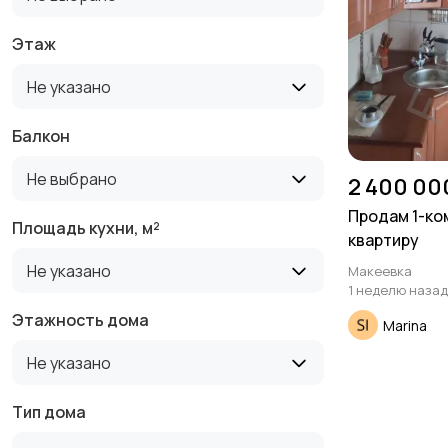
Этаж
Не указано
Балкон
Не выбрано
2 400 00
Продам 1-к
Площадь кухни, м²
квартиру
Не указано
Макеевка
1 неделю назад
Этажность дома
Marina
Не указано
Тип дома