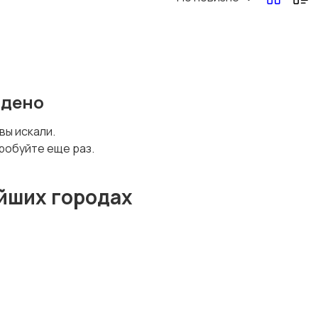
йдено
 вы искали.
робуйте еще раз.
йших городах