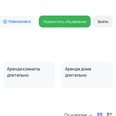
Новоазовск
Разместить объявление
Войти
Аренда комнаты
Аренда дома
длительно
длительно
Прочие строения
Продажа квартиры
По новизне