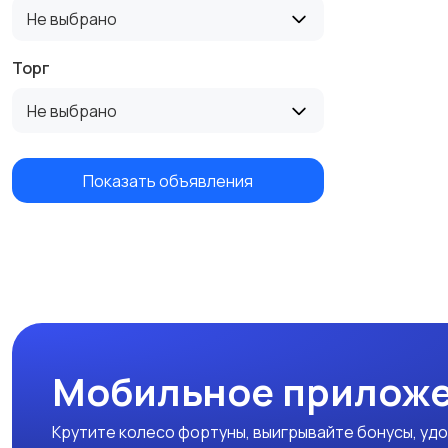
Не выбрано
Торг
Не выбрано
Показать объявления
Мобильное приложе
Крутите колесо фортуны, выигрывайте бонусы, удо