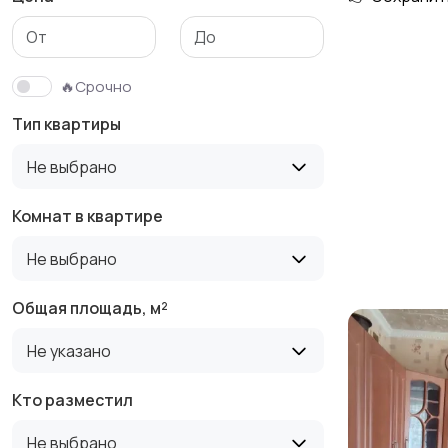
Гаражи и
машиноместа
🔥Срочно
Тип квартиры
Не выбрано
Комнат в квартире
Не выбрано
Общая площадь, м²
Не указано
Кто разместил
Не выбрано