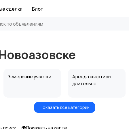
ые сделки
Блог
 Новоазовске
Земельные участки
Аренда квартиры
длительно
Показать все категории
Аренда дома
Коммерческая
посуточно
недвижимость
ь поиск
🌍Показать на карте