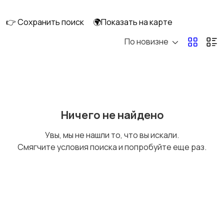
клининг
👉 Сохранить поиск
🌍Показать на карте
По новизне
Госслужба
Добыча сырья,
энергетика
Домашний персонал
Издательства и СМИ
Ничего не найдено
Увы, мы не нашли то, что вы искали.
Смягчите условия поиска и попробуйте еще раз.
Информационные
Искусство и
технологии
развлечения
Магазины
Маркетинг и реклама