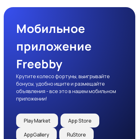
Мобильное
Медицина
Начало карьеры
приложение
Freebby
Образование и наука
Офисный персонал
Крутите колесо фортуны, выигрывайте
бонусы, удобно ищите и размещайте
объявления - все это в нашем мобильном
приложении!
Перевозки, склад,
Продажи
закупки
Play Market
App Store
AppGallery
RuStore