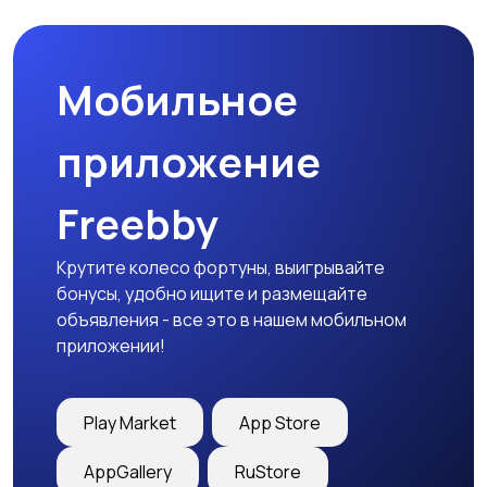
Мобильное
Медицина
Начало карьеры
приложение
Freebby
Образование и наука
Офисный персонал
Крутите колесо фортуны, выигрывайте
бонусы, удобно ищите и размещайте
объявления - все это в нашем мобильном
приложении!
Перевозки, склад,
Продажи
закупки
Play Market
App Store
AppGallery
RuStore