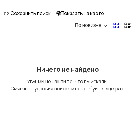
клининг
👉 Сохранить поиск
🌍Показать на карте
По новизне
Госслужба
Добыча сырья,
энергетика
Домашний персонал
Издательства и СМИ
Ничего не найдено
Увы, мы не нашли то, что вы искали.
Смягчите условия поиска и попробуйте еще раз.
Информационные
Искусство и
технологии
развлечения
Магазины
Маркетинг и реклама