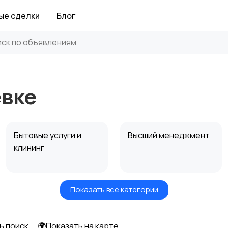
ые сделки
Блог
евке
Бытовые услуги и
Высший менеджмент
клининг
Показать все категории
Информационные
Искусство и
технологии
развлечения
ь поиск
🌍Показать на карте