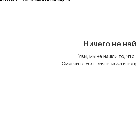
Образование и наука
Офисный персонал
Ничего не на
Сельское хозяйство
Спорт и красота
Увы, мы не нашли то, что
Смягчите условия поиска и поп
Управление
Удаленная работа
персоналом