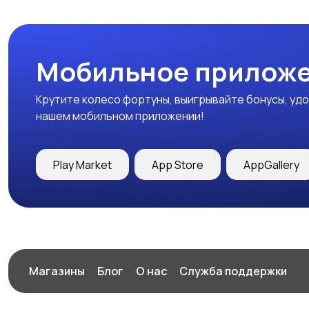
Мобильное приложе
Крутите колесо фортуны, выигрывайте бонусы, удо
нашем мобильном приложении!
Play Market
App Store
AppGallery
Магазины
Блог
О нас
Служба поддержки