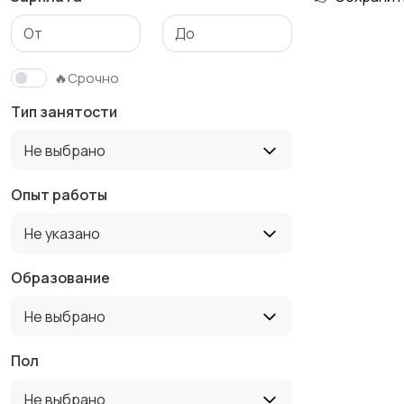
Медицина
Начало карьеры
🔥Срочно
Тип занятости
Производство
Рестораны и
Не выбрано
общепит
Опыт работы
Не указано
Туризм и гостиницы
Управление
недвижимостью
Образование
Не выбрано
Пол
Не выбрано