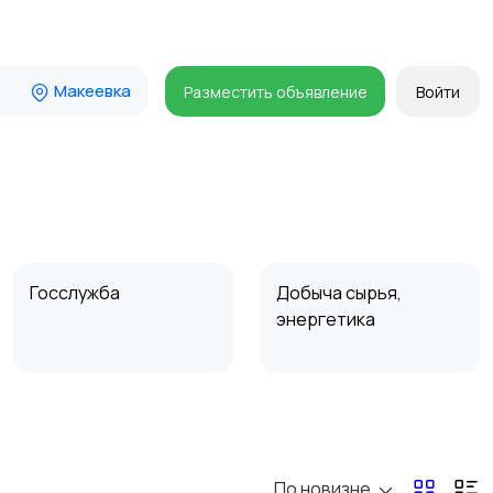
Макеевка
Разместить объявление
Войти
Госслужба
Добыча сырья,
энергетика
Магазины
Маркетинг и реклама
По новизне