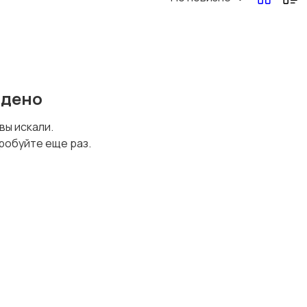
Перевозки, склад,
Продажи
закупки
йдено
Страхование
Строительство и
 вы искали.
ремонт
робуйте еще раз.
Финансы
Юриспруденция