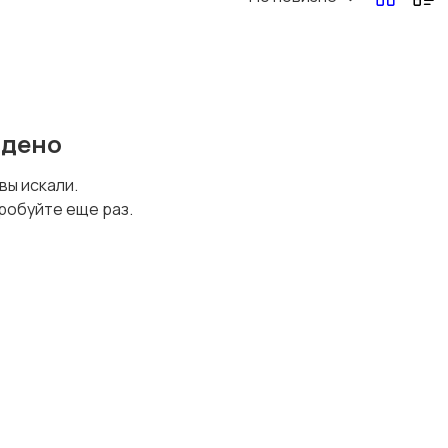
Перевозки, склад,
Продажи
закупки
йдено
Страхование
Строительство и
 вы искали.
ремонт
робуйте еще раз.
Финансы
Юриспруденция