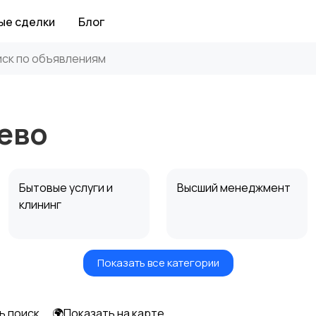
ые сделки
Блог
ево
Бытовые услуги и
Высший менеджмент
клининг
Показать все категории
Информационные
Искусство и
технологии
развлечения
ь поиск
🌍Показать на карте