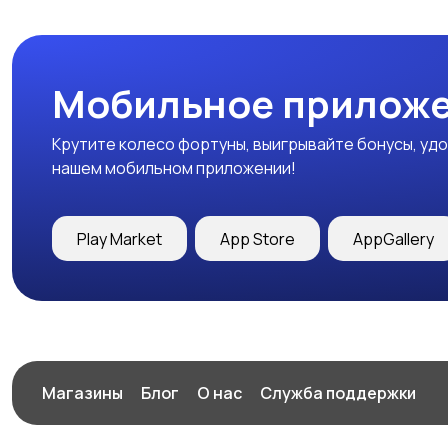
Мобильное приложе
Крутите колесо фортуны, выигрывайте бонусы, удо
нашем мобильном приложении!
Play Market
App Store
AppGallery
Магазины
Блог
О нас
Служба поддержки