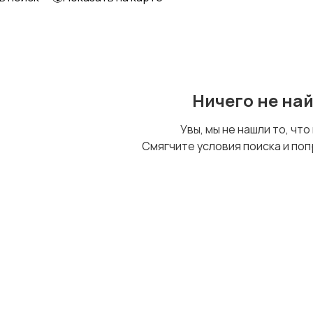
Образование и наука
Офисный персонал
Ничего не на
Сельское хозяйство
Спорт и красота
Увы, мы не нашли то, что
Смягчите условия поиска и поп
Управление
Удаленная работа
персоналом