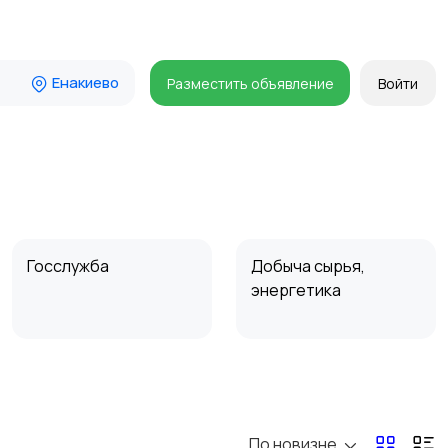
Енакиево
Разместить объявление
Войти
Госслужба
Добыча сырья,
энергетика
Магазины
Маркетинг и реклама
По новизне