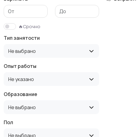
Медицина
Начало карьеры
🔥Срочно
Тип занятости
Производство
Рестораны и
Не выбрано
общепит
Опыт работы
Не указано
Туризм и гостиницы
Управление
недвижимостью
Образование
Не выбрано
Пол
Не выбрано