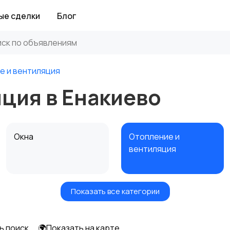
ые сделки
Блог
е и вентиляция
ция в Енакиево
Окна
Отопление и
вентиляция
Показать все категории
Электрика
Электроинструмент
ы
ь поиск
🌍Показать на карте