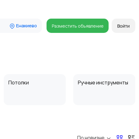
Енакиево
Разместить объявление
Войти
Потолки
Ручные инструменты
Другое
Расходные
материалы и
оснастка
По новизне