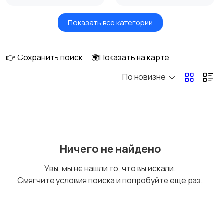
Показать все категории
Окна
Отопление и
вентиляция
👉 Сохранить поиск
🌍Показать на карте
По новизне
Потолки
Ручные инструменты
Сантехника и
Стройматериалы
Ничего не найдено
водоснабжение
Увы, мы не нашли то, что вы искали.
Смягчите условия поиска и попробуйте еще раз.
Электрика
Электроинструмент
ы