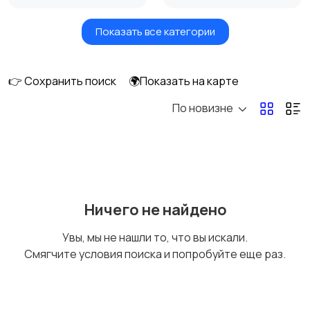
Показать все категории
Окна
Отопление и
вентиляция
👉 Сохранить поиск
🌍Показать на карте
По новизне
Потолки
Ручные инструменты
Сантехника и
Стройматериалы
Ничего не найдено
водоснабжение
Увы, мы не нашли то, что вы искали.
Смягчите условия поиска и попробуйте еще раз.
Электрика
Электроинструмент
ы