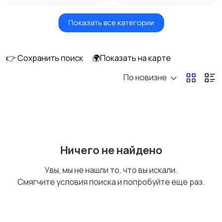
Показать все категории
Окна
Отопление и
вентиляция
👉 Сохранить поиск
🌍Показать на карте
По новизне
Потолки
Ручные инструменты
Сантехника и
Стройматериалы
Ничего не найдено
водоснабжение
Увы, мы не нашли то, что вы искали.
Смягчите условия поиска и попробуйте еще раз.
Электрика
Электроинструмент
ы