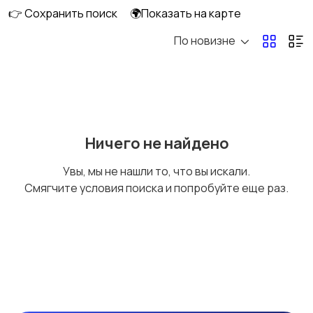
👉 Сохранить поиск
🌍Показать на карте
По новизне
Потолки
Ручные инструменты
Сантехника и
Стройматериалы
Ничего не найдено
водоснабжение
Увы, мы не нашли то, что вы искали.
Смягчите условия поиска и попробуйте еще раз.
Электрика
Электроинструмент
ы
Другое
Расходные
материалы и