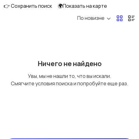
👉 Сохранить поиск
🌍Показать на карте
По новизне
Потолки
Ручные инструменты
Сантехника и
Стройматериалы
Ничего не найдено
водоснабжение
Увы, мы не нашли то, что вы искали.
Смягчите условия поиска и попробуйте еще раз.
Электрика
Электроинструмент
ы
Другое
Расходные
материалы и