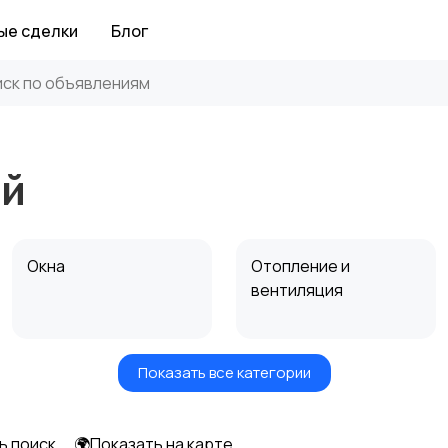
ые сделки
Блог
ой
Окна
Отопление и
вентиляция
Показать все категории
Электрика
Электроинструмент
ы
ь поиск
🌍Показать на карте