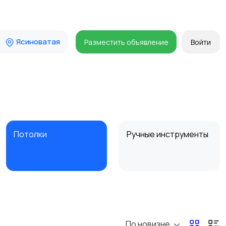
Ясиноватая
Разместить объявление
Войти
Потолки
Ручные инструменты
Другое
Расходные
материалы и
оснастка
По новизне