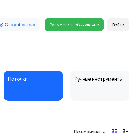
Старобешево
Разместить объявление
Войти
Потолки
Ручные инструменты
Другое
Расходные
материалы и
оснастка
По новизне