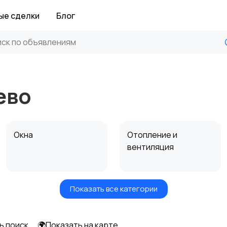
ые сделки
Блог
ево
Окна
Отопление и
вентиляция
Показать все категории
Электрика
Электроинструмент
ы
ь поиск
🌍Показать на карте