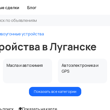
ые сделки
Блог
воугонные устройства
ройства в Луганске
Масла и автохимия
Автоэлектроника и
GPS
Показать все категории
Мотоэкипировка
Другие запчасти
и аксессуары
ь поиск
🌍Показать на карте