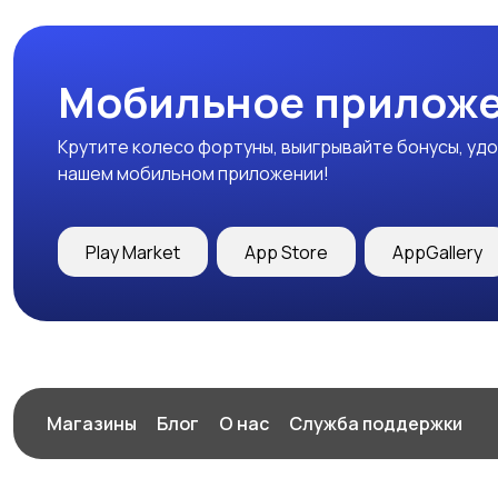
Мобильное приложе
Крутите колесо фортуны, выигрывайте бонусы, удо
нашем мобильном приложении!
Play Market
App Store
AppGallery
Магазины
Блог
О нас
Служба поддержки