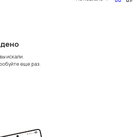
йдено
 вы искали.
робуйте еще раз.