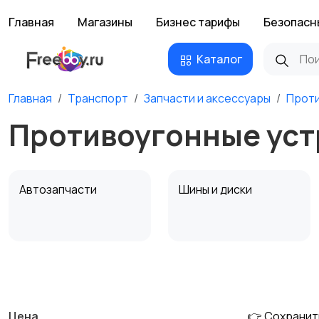
Главная
Магазины
Бизнес тарифы
Безопасн
Каталог
Главная
Транспорт
Запчасти и аксессуары
Проти
Противоугонные уст
Автозапчасти
Шины и диски
Противоугонные
Багажные системы и
устройства
фаркопы
Цена
👉 Сохранит