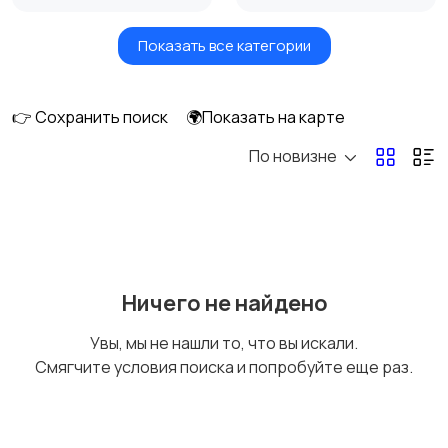
Показать все категории
Масла и автохимия
Автоэлектроника и
GPS
👉 Сохранить поиск
🌍Показать на карте
По новизне
Аксессуары и
Аудио и видео
инструменты
Противоугонные
Багажные системы и
Ничего не найдено
устройства
фаркопы
Увы, мы не нашли то, что вы искали.
Смягчите условия поиска и попробуйте еще раз.
Мотоэкипировка
Другие запчасти
и аксессуары