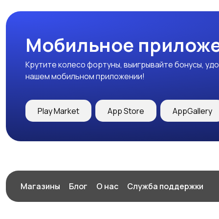
Мобильное приложе
Крутите колесо фортуны, выигрывайте бонусы, удо
нашем мобильном приложении!
Play Market
App Store
AppGallery
Магазины
Блог
О нас
Служба поддержки