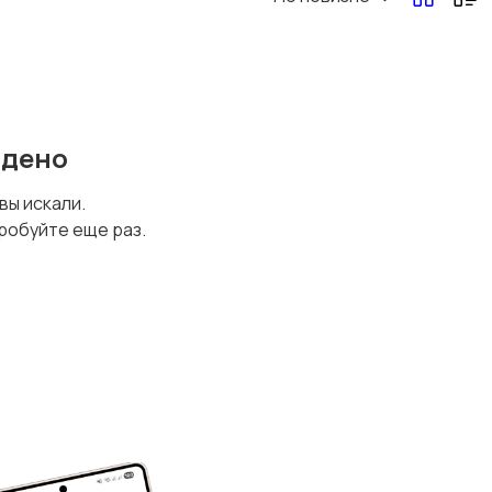
йдено
 вы искали.
робуйте еще раз.