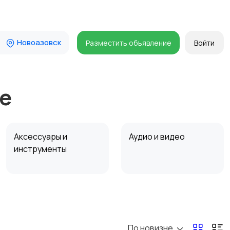
Новоазовск
Разместить объявление
Войти
е
Аксессуары и
Аудио и видео
инструменты
Мотозапчасти
Мотоаксессуары
По новизне