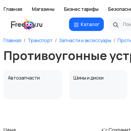
Главная
Магазины
Бизнес тарифы
Безопасн
Каталог
Главная
Транспорт
Запчасти и аксессуары
Проти
Противоугонные уст
Автозапчасти
Шины и диски
Противоугонные
Багажные системы и
устройства
фаркопы
Цена
👉 Сохранит