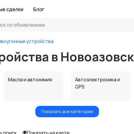
ые сделки
Блог
воугонные устройства
ройства в Новоазовск
Масла и автохимия
Автоэлектроника и
GPS
Показать все категории
Мотоэкипировка
Другие запчасти
и аксессуары
ь поиск
🌍Показать на карте