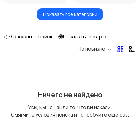
Показать все категории
Масла и автохимия
Автоэлектроника и
GPS
👉 Сохранить поиск
🌍Показать на карте
По новизне
Аксессуары и
Аудио и видео
инструменты
Противоугонные
Багажные системы и
Ничего не найдено
устройства
фаркопы
Увы, мы не нашли то, что вы искали.
Смягчите условия поиска и попробуйте еще раз.
Мотоэкипировка
Другие запчасти
и аксессуары