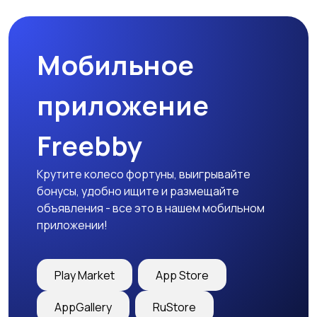
праздников
Мобильное
Изготовление на
Продукты питания и
заказ
доставка еды
приложение
Freebby
Уход за животными
Другое
Крутите колесо фортуны, выигрывайте
бонусы, удобно ищите и размещайте
объявления - все это в нашем мобильном
приложении!
Play Market
App Store
AppGallery
RuStore