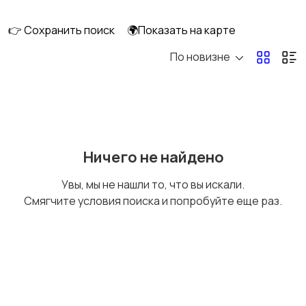
перевозки
👉 Сохранить поиск
🌍Показать на карте
По новизне
Ремонт и
IT, интернет, телеком
строительство
Деловые услуги
Уборка и клининг
Ничего не найдено
Увы, мы не нашли то, что вы искали.
Смягчите условия поиска и попробуйте еще раз.
Автоуслуги
Ремонт техники
Организация
Фото- и видеосъемка