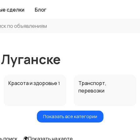
ые сделки
Блог
 Луганске
Красота и здоровье
Транспорт,
1
перевозки
Показать все категории
Автоуслуги
Ремонт техники
ь поиск
🌍Показать на карте