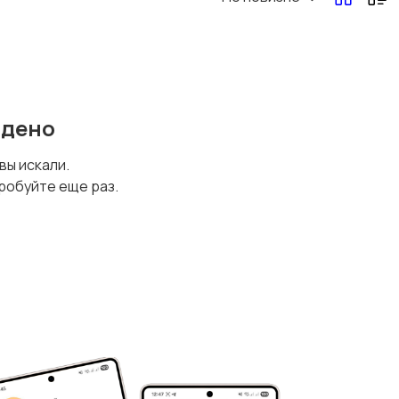
йдено
 вы искали.
робуйте еще раз.