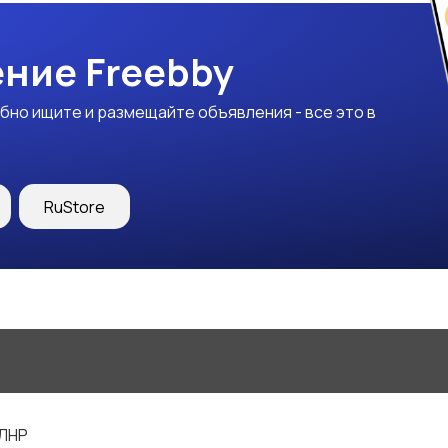
ние Freebby
бно ищите и размещайте объявления - все это в
RuStore
 ЛНР