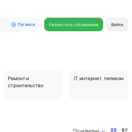
Луганск
Разместить объявление
Войти
Ремонт и
IT, интернет, телеком
строительство
Организация
Фото- и видеосъемка
праздников
По новизне