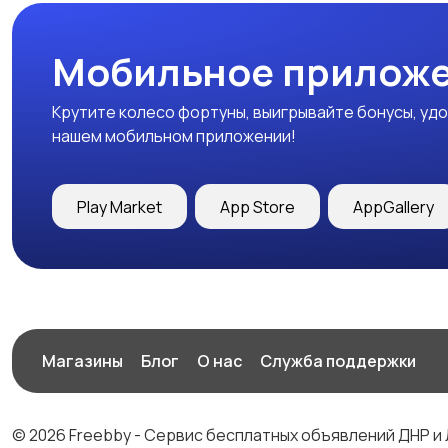
Мобильное приложе
Крутите колесо фортуны, выигрывайте бонусы, удо
нашем мобильном приложении!
Play Market
App Store
AppGallery
Магазины
Блог
О нас
Служба поддержки
© 2026 Freebby - Сервис бесплатных объявлений ДНР и