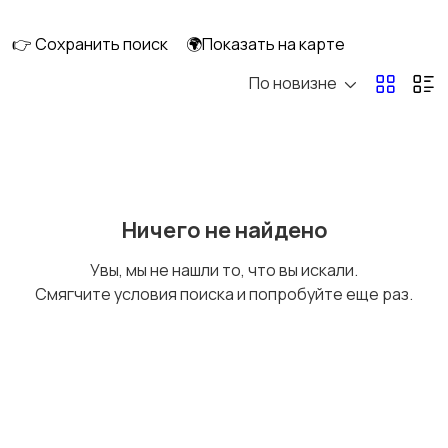
перевозки
👉 Сохранить поиск
🌍Показать на карте
По новизне
Ремонт и
IT, интернет, телеком
строительство
Деловые услуги
Уборка и клининг
Ничего не найдено
Увы, мы не нашли то, что вы искали.
Смягчите условия поиска и попробуйте еще раз.
Автоуслуги
Ремонт техники
Организация
Фото- и видеосъемка