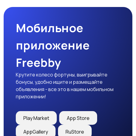
праздников
Мобильное
Изготовление на
Продукты питания и
заказ
доставка еды
приложение
Freebby
Уход за животными
Другое
Крутите колесо фортуны, выигрывайте
бонусы, удобно ищите и размещайте
объявления - все это в нашем мобильном
приложении!
Play Market
App Store
AppGallery
RuStore