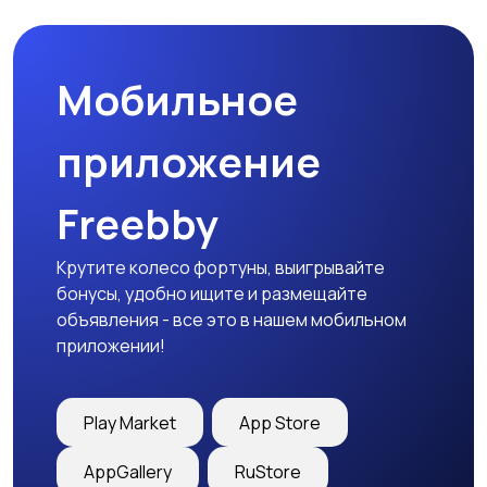
праздников
Мобильное
Изготовление на
Продукты питания и
заказ
доставка еды
приложение
Freebby
Уход за животными
Другое
Крутите колесо фортуны, выигрывайте
бонусы, удобно ищите и размещайте
объявления - все это в нашем мобильном
приложении!
Play Market
App Store
AppGallery
RuStore