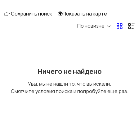
перевозки
👉 Сохранить поиск
🌍Показать на карте
По новизне
Ремонт и
IT, интернет, телеком
строительство
Деловые услуги
Уборка и клининг
Ничего не найдено
Увы, мы не нашли то, что вы искали.
Смягчите условия поиска и попробуйте еще раз.
Автоуслуги
Ремонт техники
Организация
Фото- и видеосъемка