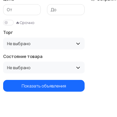
Бутербродницы,
Кухонные комбайны,
сэндвичницы,
блендеры и миксеры
🔥Срочно
тостеры
Торг
Не выбрано
Состояние товара
Не выбрано
Показать объявления