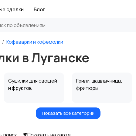
ые сделки
Блог
Кофеварки и кофемолки
ки в Луганске
Сушилки для овощей
Грили, шашлычницы,
и фруктов
фритюры
Показать все категории
Мультиварки и
Кухонные весы
скороварки
ь поиск
🌍Показать на карте