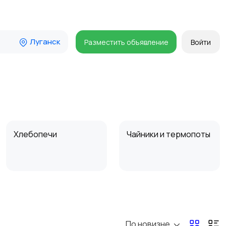
Луганск
Разместить объявление
Войти
Хлебопечи
Чайники и термопоты
Микроволновые печи
Кофеварки и
кофемолки
По новизне