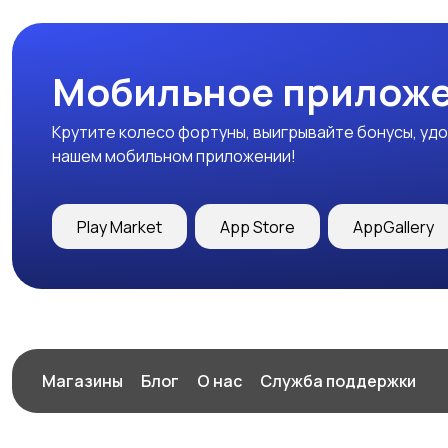
Мобильное приложе
Крутите колесо фортуны, выигрывайте бонусы, удо
нашем мобильном приложении!
Play Market
App Store
AppGallery
Магазины
Блог
О нас
Служба поддержки