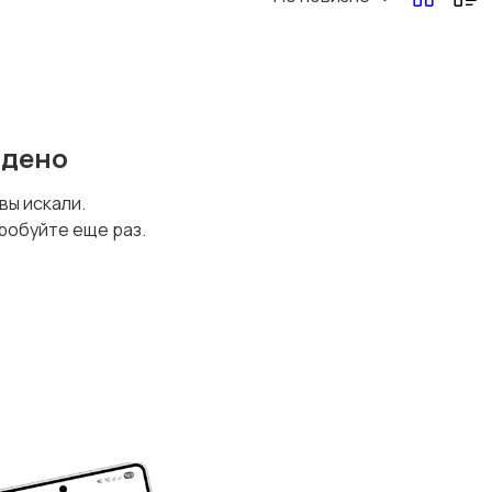
йдено
 вы искали.
робуйте еще раз.