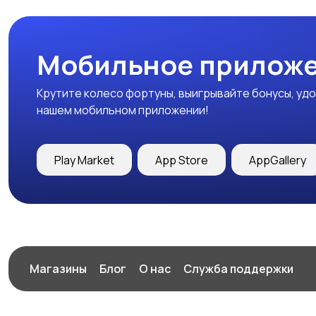
Мобильное приложе
Крутите колесо фортуны, выигрывайте бонусы, удо
нашем мобильном приложении!
Play Market
App Store
AppGallery
Магазины
Блог
О нас
Служба поддержки