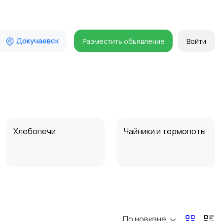
Докучаевск
Разместить объявление
Войти
Хлебопечи
Чайники и термопоты
Микроволновые печи
Кофеварки и
кофемолки
По новизне