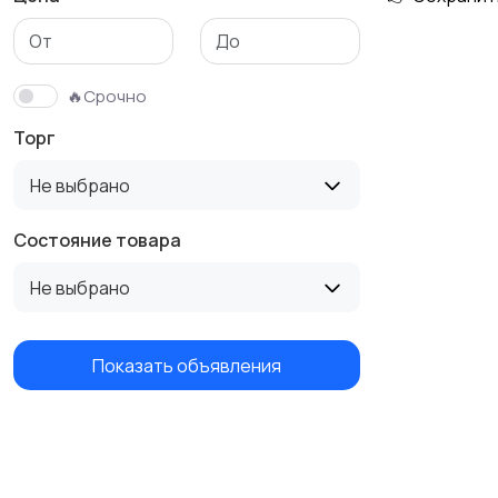
Бутербродницы,
Кухонные комбайны,
сэндвичницы,
блендеры и миксеры
🔥Срочно
тостеры
Торг
Не выбрано
Состояние товара
Не выбрано
Показать объявления