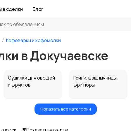
ые сделки
Блог
Кофеварки и кофемолки
лки в Докучаевске
Сушилки для овощей
Грили, шашлычницы,
и фруктов
фритюры
Показать все категории
Мультиварки и
Кухонные весы
скороварки
ь поиск
🌍Показать на карте