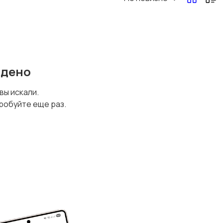
йдено
 вы искали.
робуйте еще раз.