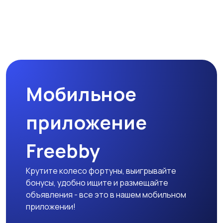
Микроволновые печи
Кофеварки и
кофемолки
Мобильное
Бутербродницы,
Кухонные комбайны,
сэндвичницы,
блендеры и миксеры
приложение
тостеры
Freebby
Крутите колесо фортуны, выигрывайте
бонусы, удобно ищите и размещайте
объявления - все это в нашем мобильном
приложении!