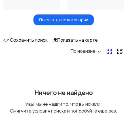
Показать все категории
Сушилки для овощей
Грили, шашлычницы,
и фруктов
фритюры
👉 Сохранить поиск
🌍Показать на карте
По новизне
Хлебопечи
Чайники и термопоты
Соковыжималки
Мясорубки
Ничего не найдено
Увы, мы не нашли то, что вы искали.
Смягчите условия поиска и попробуйте еще раз.
Мультиварки и
Кухонные весы
скороварки