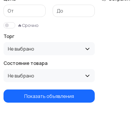
Бутербродницы,
Кухонные комбайны,
сэндвичницы,
блендеры и миксеры
🔥Срочно
тостеры
Торг
Не выбрано
Состояние товара
Не выбрано
Показать объявления