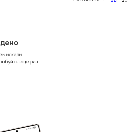
йдено
 вы искали.
робуйте еще раз.