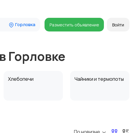
Горловка
Разместить объявление
Войти
в Горловке
Хлебопечи
Чайники и термопоты
Микроволновые печи
Кофеварки и
кофемолки
По новизне