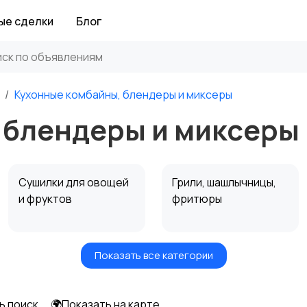
ые сделки
Блог
Кухонные комбайны, блендеры и миксеры
 блендеры и миксеры 
Сушилки для овощей
Грили, шашлычницы,
и фруктов
фритюры
Показать все категории
Мультиварки и
Кухонные весы
скороварки
ь поиск
🌍Показать на карте