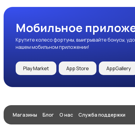
Мобильное приложе
Крутите колесо фортуны, выигрывайте бонусы, удо
нашем мобильном приложении!
Play Market
App Store
AppGallery
Магазины
Блог
О нас
Служба поддержки