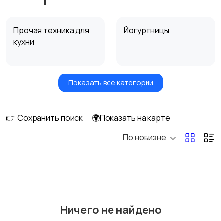
Прочая техника для
Йогуртницы
кухни
Показать все категории
Сушилки для овощей
Грили, шашлычницы,
и фруктов
фритюры
👉 Сохранить поиск
🌍Показать на карте
По новизне
Хлебопечи
Чайники и термопоты
Соковыжималки
Мясорубки
Ничего не найдено