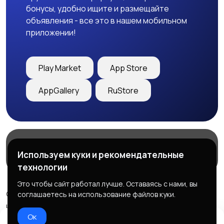
бонусы, удобно ищите и размещайте
объявления - все это в нашем мобильном
приложении!
Play Market
App Store
AppGallery
RuStore
Магазины
Блог
О нас
Используем куки и рекомендательные
Служба поддержки
технологии
Это чтобы сайт работал лучше. Оставаясь с нами, вы
© 2026 Freebby - Сервис бесплатных объявлений ДНР
соглашаетесь на использование файлов куки.
и ЛНР
Ок
Правила сервиса
Политика конфиденциальности