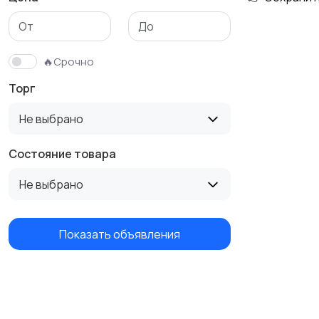
Бутербродницы,
Кухонные комбайны,
сэндвичницы,
блендеры и миксеры
🔥Срочно
тостеры
Торг
Не выбрано
Состояние товара
Не выбрано
Показать объявления