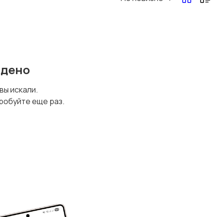
йдено
 вы искали.
робуйте еще раз.