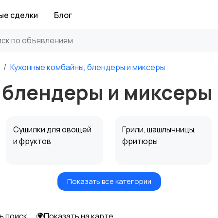
ые сделки
Блог
Кухонные комбайны, блендеры и миксеры
 блендеры и миксеры 
Сушилки для овощей
Грили, шашлычницы,
и фруктов
фритюры
Показать все категории
Мультиварки и
Кухонные весы
скороварки
ь поиск
🌍Показать на карте