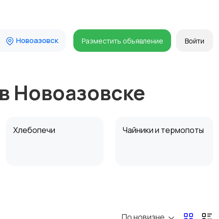
Новоазовск
Разместить объявление
Войти
в Новоазовске
Хлебопечи
Чайники и термопоты
Микроволновые печи
Кофеварки и
кофемолки
По новизне