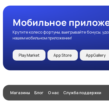
Мобильное приложе
Крутите колесо фортуны, выигрывайте бонусы, удо
нашем мобильном приложении!
Play Market
App Store
AppGallery
Магазины
Блог
О нас
Служба поддержки