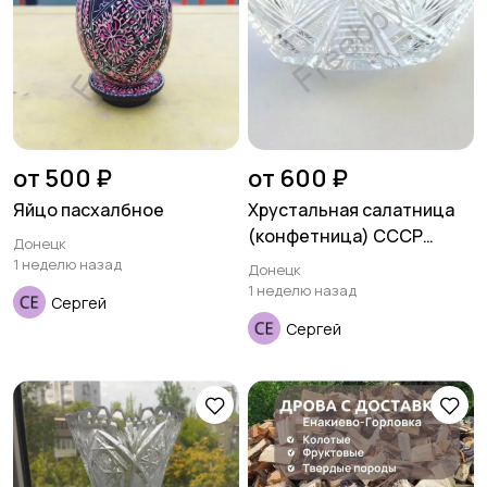
от 500 ₽
от 600 ₽
Яйцо пасхалбное
Хрустальная салатница
(конфетница) СССР
Донецк
ладья
1 неделю назад
Донецк
1 неделю назад
Сергей
Сергей