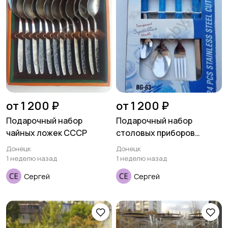
от 1 200 ₽
от 1 200 ₽
Подарочный набор
Подарочный набор
чайных ложек СССР
столовых приборов
BERGNER
Донецк
Донецк
1 неделю назад
1 неделю назад
Сергей
Сергей