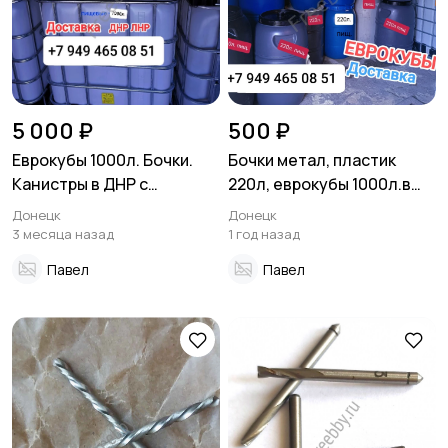
5 000 ₽
500 ₽
Еврокубы 1000л. Бочки.
Бочки метал, пластик
Канистры в ДНР с
220л, еврокубы 1000л.в
доставкой по низким
ДНР, Донецк
Донецк
Донецк
ценам
3 месяца назад
1 год назад
Павел
Павел