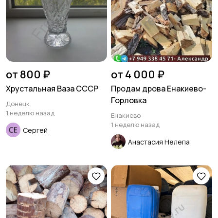
от 800 ₽
от 4 000 ₽
Хрустальная Ваза СССР
Продам дрова Енакиево-
Горловка
Донецк
1 неделю назад
Енакиево
1 неделю назад
Сергей
Анастасия Нелепа