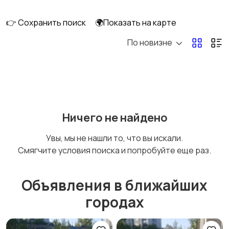
👉 Сохранить поиск
🌍Показать на карте
По новизне
Освещение
Оформление
интерьера
Охрана и
Подставки и тумбы
Ничего не найдено
сигнализации
Увы, мы не нашли то, что вы искали.
Смягчите условия поиска и попробуйте еще раз.
Посуда
Растения и семена
Объявления в ближайших
городах
Сад и огород
Садовая мебель