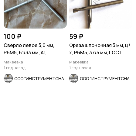
100 ₽
59 ₽
Сверло левое 3,0 мм,
Фреза шпоночная 3 мм, ц/
Р6М5, 61/33 мм, А1,
х, Р6М5, 37/5 мм, ГОСТ
шлифованное, ГОСТ
9140-78, СССР.
Макеевка
Макеевка
10902-77.
1 год назад
1 год назад
ООО "ИНСТРУМЕНТСНАБ"
ООО "ИНСТРУМЕНТСНАБ"