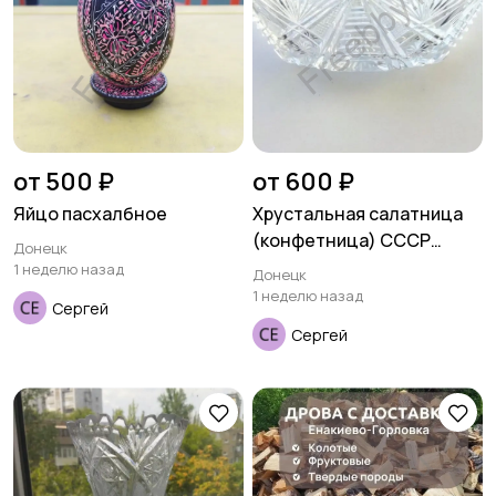
от 500 ₽
от 600 ₽
Яйцо пасхалбное
Хрустальная салатница
(конфетница) СССР
Донецк
ладья
1 неделю назад
Донецк
1 неделю назад
Сергей
Сергей