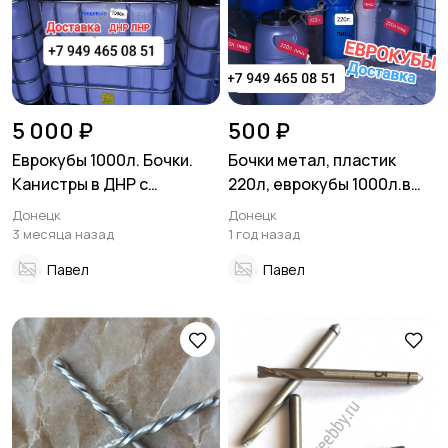
5 000 ₽
500 ₽
Еврокубы 1000л. Бочки.
Бочки метал, пластик
Канистры в ДНР с
220л, еврокубы 1000л.в
доставкой по низким
ДНР, Донецк
Донецк
Донецк
ценам
3 месяца назад
1 год назад
Павел
Павел