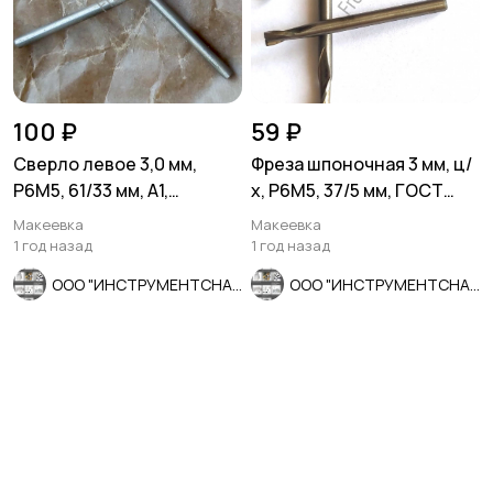
100 ₽
59 ₽
Сверло левое 3,0 мм,
Фреза шпоночная 3 мм, ц/
Р6М5, 61/33 мм, А1,
х, Р6М5, 37/5 мм, ГОСТ
шлифованное, ГОСТ
9140-78, СССР.
Макеевка
Макеевка
10902-77.
1 год назад
1 год назад
ООО "ИНСТРУМЕНТСНАБ"
ООО "ИНСТРУМЕНТСНАБ"