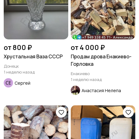
от 800 ₽
от 4 000 ₽
Хрустальная Ваза СССР
Продам дрова Енакиево-
Горловка
Донецк
1 неделю назад
Енакиево
1 неделю назад
Сергей
Анастасия Нелепа