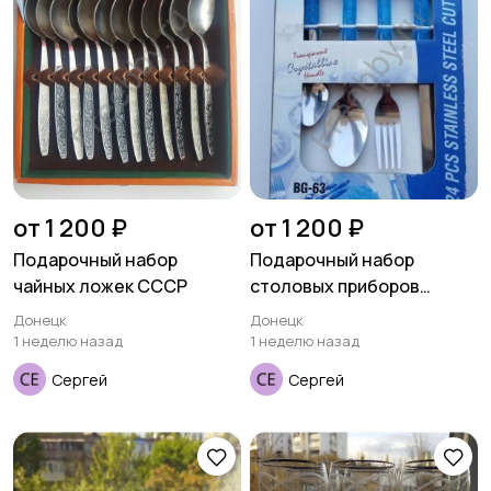
от 1 200 ₽
от 1 200 ₽
Подарочный набор
Подарочный набор
чайных ложек СССР
столовых приборов
BERGNER
Донецк
Донецк
1 неделю назад
1 неделю назад
Сергей
Сергей