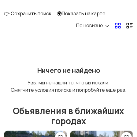
👉 Сохранить поиск
🌍Показать на карте
По новизне
Освещение
Оформление
интерьера
Охрана и
Подставки и тумбы
Ничего не найдено
сигнализации
Увы, мы не нашли то, что вы искали.
Смягчите условия поиска и попробуйте еще раз.
Посуда
Растения и семена
Объявления в ближайших
городах
Сад и огород
Садовая мебель