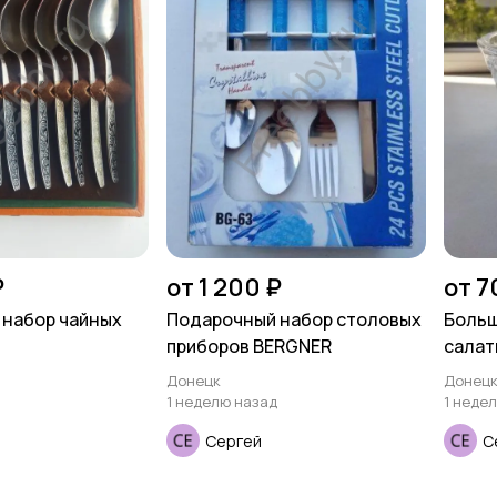
₽
от 1 200 ₽
от 7
 набор чайных
Подарочный набор столовых
Больш
приборов BERGNER
салат
Донецк
Донец
1 неделю назад
1 неде
Сергей
С