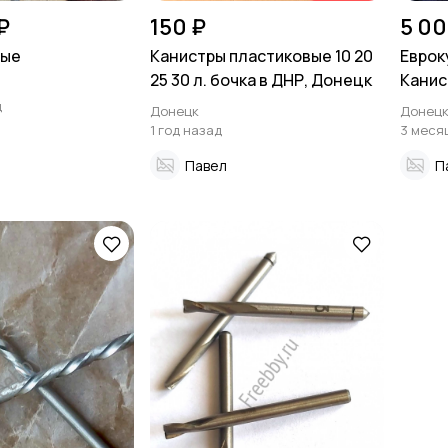
₽
150 ₽
5 00
ные
Канистры пластиковые 10 20
Еврок
25 30 л. бочка в ДНР, Донецк
Канис
по ни
д
Донецк
Донец
1 год назад
3 меся
Павел
П