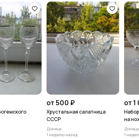
от 500 ₽
от 1
богемского
Хрустальная салатница
Набор
СССР
на но
Донецк
Донец
1 неделю назад
1 неде