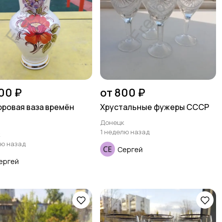
00 ₽
от 800 ₽
ровая ваза времён
Хрустальные фужеры СССР
Донецк
1 неделю назад
к
лю назад
Сергей
ергей