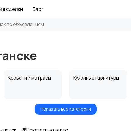
ые сделки
Блог
ганске
Кровати и матрасы
Кухонные гарнитуры
Показать все категории
Посуда
Растения и семена
ь поиск
🌍Показать на карте