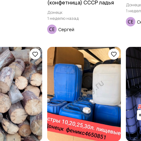
(конфетница) СССР ладья
Донец
1 неде
Донецк
1 неделю назад
С
Сергей