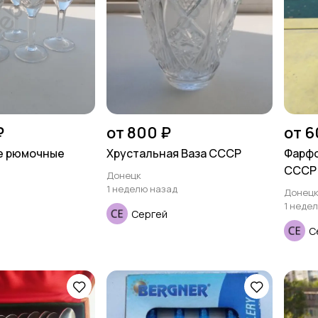
₽
от 800 ₽
от 6
е рюмочные
Хрустальная Ваза СССР
Фарфо
СССР
Донецк
1 неделю назад
Донец
1 неде
Сергей
С