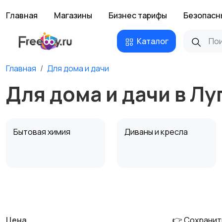
Главная
Магазины
Бизнес тарифы
Безопасн
Каталог
Главная
Для дома и дачи
Для дома и дачи в Лу
Бытовая химия
Диваны и кресла
Охрана и
Подставки и тумбы
сигнализации
Цена
👉 Сохранит