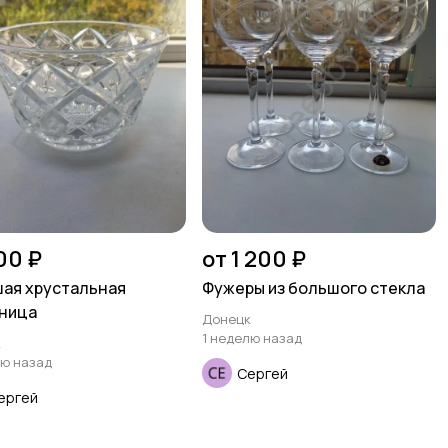
00 ₽
от 1 200 ₽
ая хрустальная
Фужеры из большого стекла
ница
Донецк
1 неделю назад
к
лю назад
Сергей
ергей