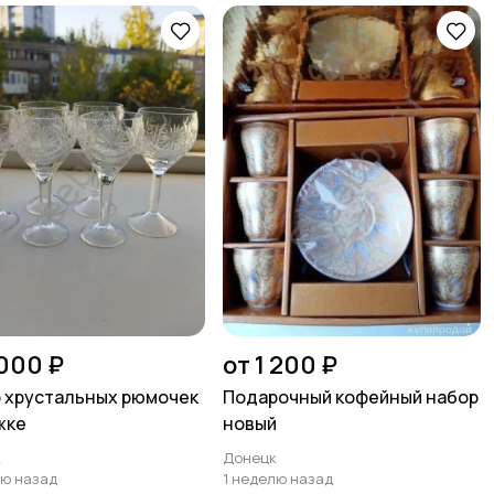
 000 ₽
от 1 200 ₽
 хрустальных рюмочек
Подарочный кофейный набор
жке
новый
к
Донецк
лю назад
1 неделю назад