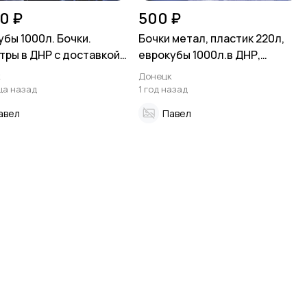
0 ₽
500 ₽
убы 1000л. Бочки.
Бочки метал, пластик 220л,
тры в ДНР с доставкой
еврокубы 1000л.в ДНР,
зким ценам
Донецк
к
Донецк
ца назад
1 год назад
авел
Павел