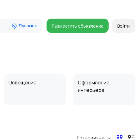
Луганск
Разместить объявление
Войти
Освещение
Оформление
интерьера
Сад и огород
Садовая мебель
По новизне