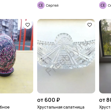
Сергей
С
от 600 ₽
от 8
лбное
Хрустальная салатница
Хруст