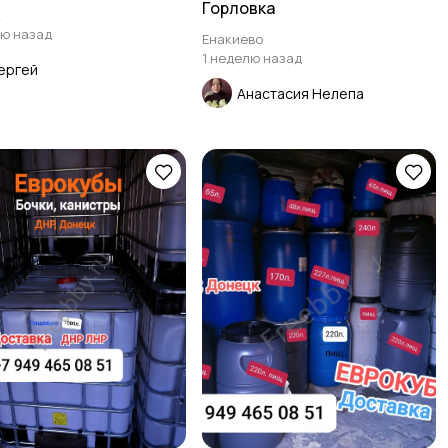
Горловка
к
лю назад
Енакиево
1 неделю назад
ергей
Анастасия Нелепа