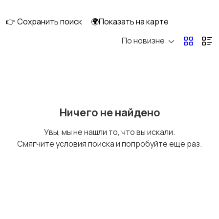
интерьера
👉 Сохранить поиск
🌍Показать на карте
По новизне
Аксессуары
Оформление
праздников
Канцелярия
Посуда
Ничего не найдено
Увы, мы не нашли то, что вы искали.
Смягчите условия поиска и попробуйте еще раз.
Другое