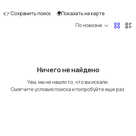
интерьера
👉 Сохранить поиск
🌍Показать на карте
По новизне
Аксессуары
Оформление
праздников
Канцелярия
Посуда
Ничего не найдено
Увы, мы не нашли то, что вы искали.
Смягчите условия поиска и попробуйте еще раз.
Другое