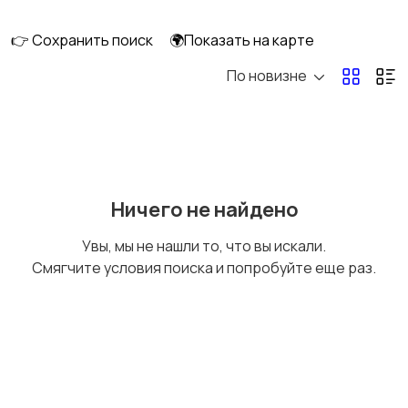
интерьера
👉 Сохранить поиск
🌍Показать на карте
По новизне
Аксессуары
Оформление
праздников
Канцелярия
Посуда
Ничего не найдено
Увы, мы не нашли то, что вы искали.
Смягчите условия поиска и попробуйте еще раз.
Другое