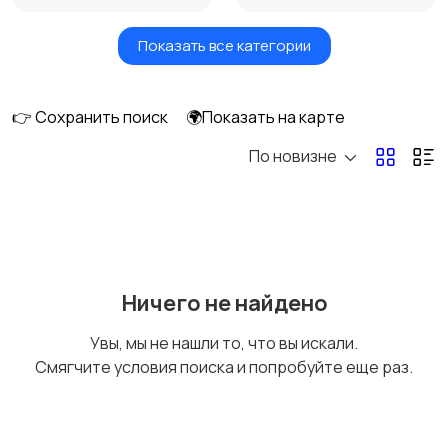
Показать все категории
Игры для приставок и
Книги и журналы
ПК
👉 Сохранить поиск
🌍Показать на карте
По новизне
Коллекционирование
Материалы для
творчества
Музыкальные
Настольные игры
Ничего не найдено
инструменты
Увы, мы не нашли то, что вы искали.
Смягчите условия поиска и попробуйте еще раз.
Другое