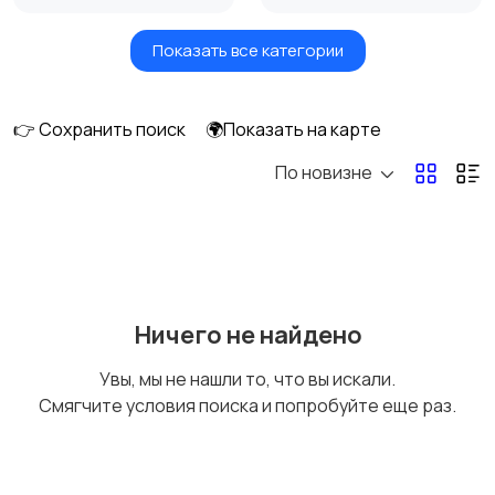
Показать все категории
Игры для приставок и
Книги и журналы
ПК
👉 Сохранить поиск
🌍Показать на карте
По новизне
Коллекционирование
Материалы для
творчества
Музыкальные
Настольные игры
Ничего не найдено
инструменты
Увы, мы не нашли то, что вы искали.
Смягчите условия поиска и попробуйте еще раз.
Другое