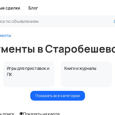
ые сделки
Блог
менты
менты в Старобешев
Игры для приставок и
Книги и журналы
ПК
Показать все категории
Другое
ь поиск
🌍Показать на карте